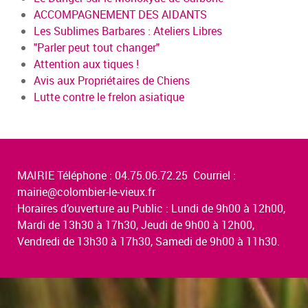
ACCOMPAGNEMENT DES AIDANTS
Les Sublimes Barbares : Ateliers Libres
"Parler peut tout changer"
Attention aux tiques !
Avis aux Propriétaires de Chiens
Lutte contre le frelon asiatique
MAIRIE Téléphone : 04.75.06.72.25 Courriel :
mairie@colombier-le-vieux.fr
Horaires d’ouverture au Public : Lundi de 9h00 à 12h00,
Mardi de 13h30 à 17h30, Jeudi de 9h00 à 12h00,
Vendredi de 13h30 à 17h30, Samedi de 9h00 à 11h30.