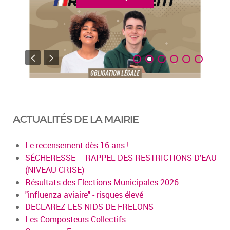
ACTUALITÉS DE LA MAIRIE
Le recensement dès 16 ans !
SÉCHERESSE – RAPPEL DES RESTRICTIONS D'EAU
(NIVEAU CRISE)
Résultats des Elections Municipales 2026
"influenza aviaire" - risques élevé
DECLAREZ LES NIDS DE FRELONS
Les Composteurs Collectifs