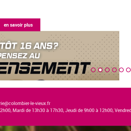
en savoir plus
ie@colombier-le-vieux.fr
à 12h00, Mardi de 13h30 à 17h30, Jeudi de 9h00 à 12h00, Vendr