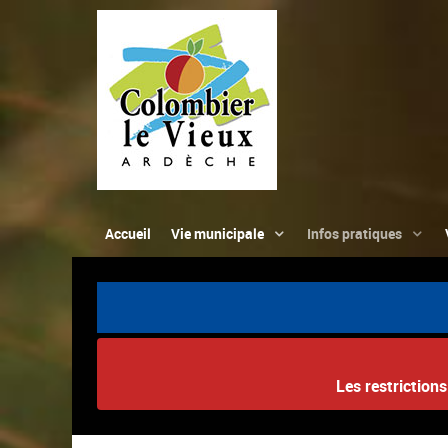
Accueil
Vie municipale
Infos pratiques
Les restriction