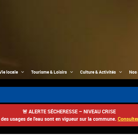
Vie locale
Tourisme & Loisirs
Culture & Activités
Nos 
📮
🚨
ALERTE SÉCHERESSE – NIVEAU CRISE
s des usages de l'eau sont en vigueur sur la commune.
Consulter