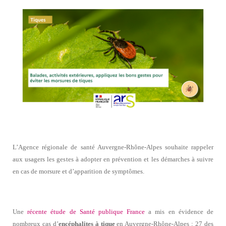
L’Agence régionale de santé Auvergne-Rhône-Alpes souhaite rappeler
aux usagers les gestes à adopter en prévention et les démarches à suivre
en cas de morsure et d’apparition de symptômes.
Une
récente étude de Santé publique France
a mis en évidence de
nombreux cas d’
encéphalites à tique
en Auvergne-Rhône-Alpes : 27 des