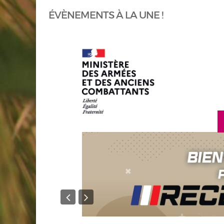
ÉVÈNEMENTS À LA UNE !
 savoir plus