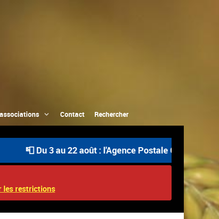
associations
Contact
Rechercher
📮 Du 3 au 22 août : l'Agence Postale Communale est ouv
 les restrictions