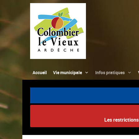
Accueil
Vie municipale
Infos pratiques
Les restriction