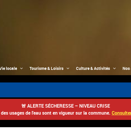
Vie locale
Tourisme & Loisirs
Culture & Activités
Nos 
🚨
ALERTE SÉCHERESSE – NIVEAU CRISE
s des usages de l'eau sont en vigueur sur la commune.
Consulter