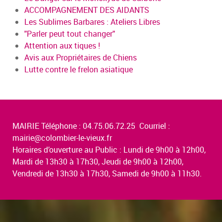
ACCOMPAGNEMENT DES AIDANTS
Les Sublimes Barbares : Ateliers Libres
"Parler peut tout changer"
Attention aux tiques !
Avis aux Propriétaires de Chiens
Lutte contre le frelon asiatique
MAIRIE Téléphone : 04.75.06.72.25 Courriel :
mairie@colombier-le-vieux.fr
Horaires d’ouverture au Public : Lundi de 9h00 à 12h00,
Mardi de 13h30 à 17h30, Jeudi de 9h00 à 12h00,
Vendredi de 13h30 à 17h30, Samedi de 9h00 à 11h30.