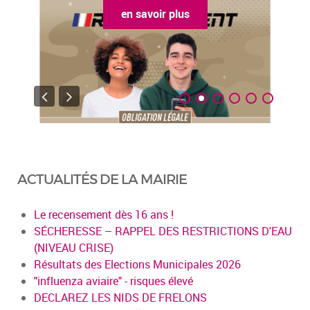
en savoir plus
ACTUALITÉS DE LA MAIRIE
Le recensement dès 16 ans !
SÉCHERESSE – RAPPEL DES RESTRICTIONS D'EAU
(NIVEAU CRISE)
Résultats des Elections Municipales 2026
"influenza aviaire" - risques élevé
DECLAREZ LES NIDS DE FRELONS