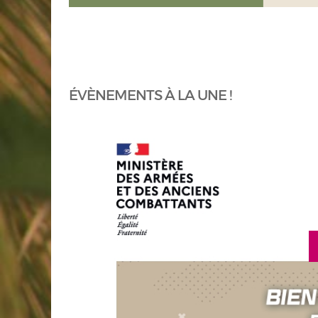
ÉVÈNEMENTS À LA UNE !
 savoir plus