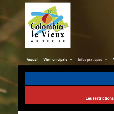
Accueil
Vie municipale
Infos pratiques
Les restriction