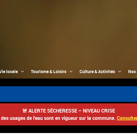
Vie locale
Tourisme & Loisirs
Culture & Activités
Nos 
🚨
ALERTE SÉCHERESSE – NIVEAU CRISE
s des usages de l'eau sont en vigueur sur la commune.
Consulter