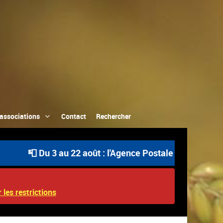
associations
Contact
Rechercher
📮 Du 3 au 22 août : l'Agence Postale Communale est ou
 les restrictions