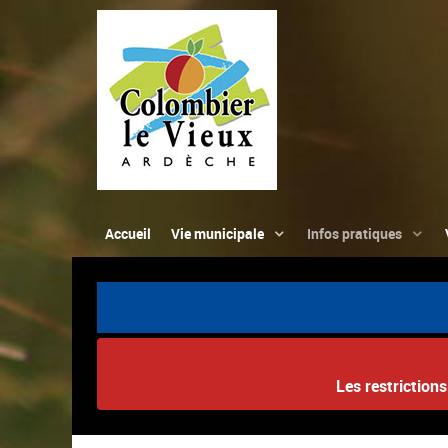
Accueil
Vie municipale
Infos pratiques
Les restriction