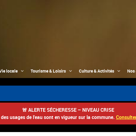
Vie locale
Tourisme & Loisirs
Culture & Activités
Nos 
📮
🚨
ALERTE SÉCHERESSE – NIVEAU CRISE
s des usages de l'eau sont en vigueur sur la commune.
Consulter