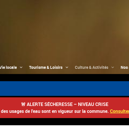
Vie locale
Tourisme & Loisirs
Culture & Activités
Nos 

🚨
ALERTE SÉCHERESSE – NIVEAU CRISE
s des usages de l'eau sont en vigueur sur la commune.
Consulter