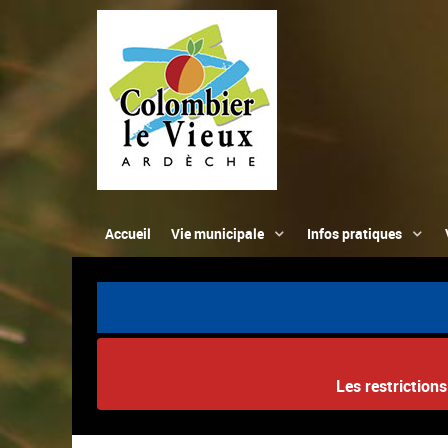
Accueil
Vie municipale
Infos pratiques
Les restriction