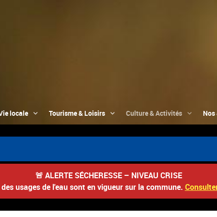
Vie locale
Tourisme & Loisirs
Culture & Activités
Nos 
🚨
ALERTE SÉCHERESSE – NIVEAU CRISE
s des usages de l'eau sont en vigueur sur la commune.
Consulter