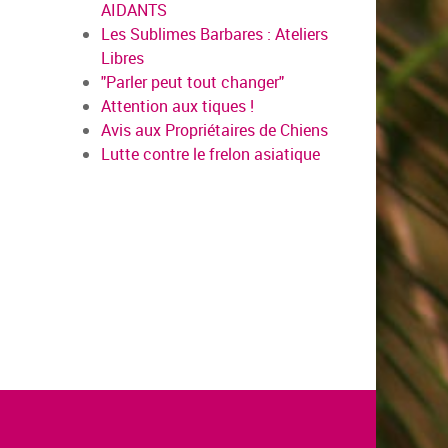
AIDANTS
Les Sublimes Barbares : Ateliers
Libres
"Parler peut tout changer"
Attention aux tiques !
Avis aux Propriétaires de Chiens
Lutte contre le frelon asiatique