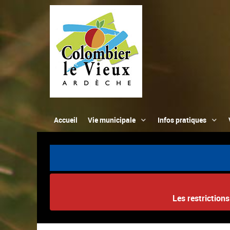
Accueil
Vie municipale
Infos pratiques
Les restriction