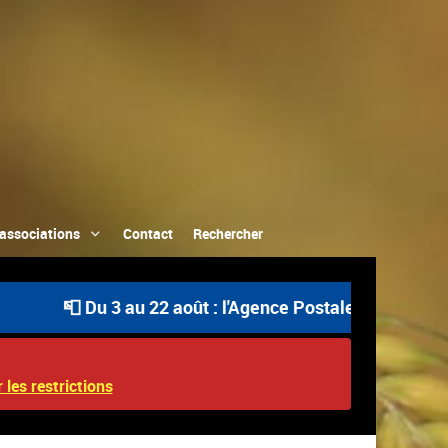
associations
Contact
Rechercher
📮 Du 3 au 22 août : l'Agence Postale Communale est ou
 les restrictions