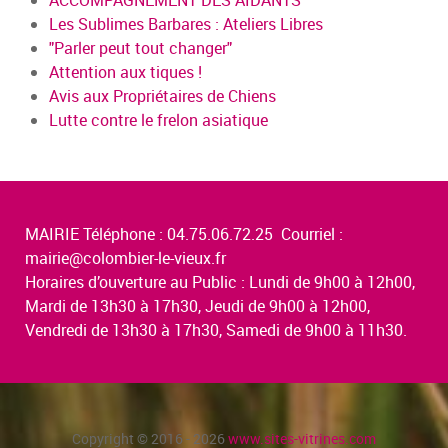
Les Sublimes Barbares : Ateliers Libres
"Parler peut tout changer"
Attention aux tiques !
Avis aux Propriétaires de Chiens
Lutte contre le frelon asiatique
MAIRIE Téléphone : 04.75.06.72.25 Courriel :
mairie@colombier-le-vieux.fr
Horaires d’ouverture au Public : Lundi de 9h00 à 12h00,
Mardi de 13h30 à 17h30, Jeudi de 9h00 à 12h00,
Vendredi de 13h30 à 17h30, Samedi de 9h00 à 11h30.
Copyright © 2016 - 2026
www.sites-vitrines.com