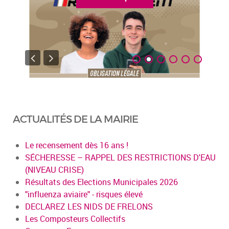
ACTUALITÉS DE LA MAIRIE
Le recensement dès 16 ans !
SÉCHERESSE – RAPPEL DES RESTRICTIONS D'EAU
(NIVEAU CRISE)
Résultats des Elections Municipales 2026
"influenza aviaire" - risques élevé
DECLAREZ LES NIDS DE FRELONS
Les Composteurs Collectifs