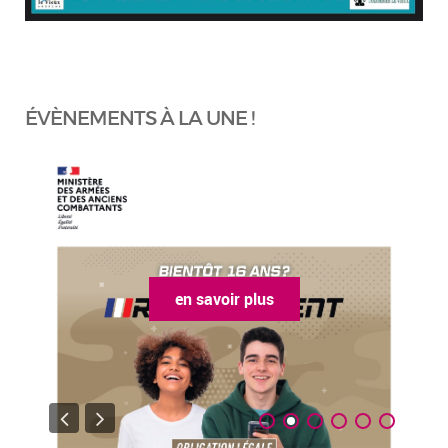
ÉVÈNEMENTS À LA UNE !
avoir plus
en savoir p