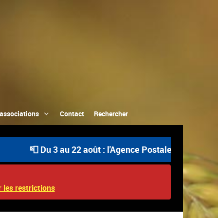
associations
Contact
Rechercher
 Du 3 au 22 août : l'Agence Postale Communale est ouve
 les restrictions