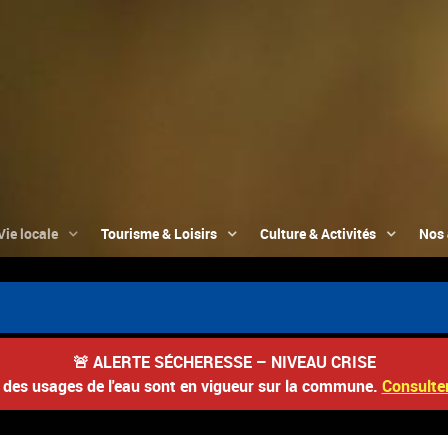
Vie locale
Tourisme & Loisirs
Culture & Activités
Nos 

🚨
ALERTE SÉCHERESSE – NIVEAU CRISE
s des usages de l'eau sont en vigueur sur la commune.
Consulter