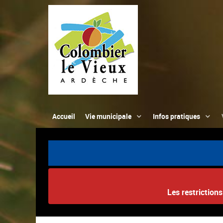
Accueil
Vie municipale
Infos pratiques
Les restriction