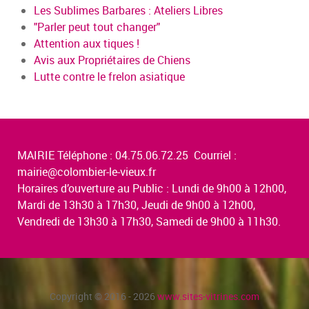
Les Sublimes Barbares : Ateliers Libres
"Parler peut tout changer"
Attention aux tiques !
Avis aux Propriétaires de Chiens
Lutte contre le frelon asiatique
MAIRIE Téléphone : 04.75.06.72.25 Courriel :
mairie@colombier-le-vieux.fr
Horaires d’ouverture au Public : Lundi de 9h00 à 12h00,
Mardi de 13h30 à 17h30, Jeudi de 9h00 à 12h00,
Vendredi de 13h30 à 17h30, Samedi de 9h00 à 11h30.
Copyright © 2016 - 2026
www.sites-vitrines.com