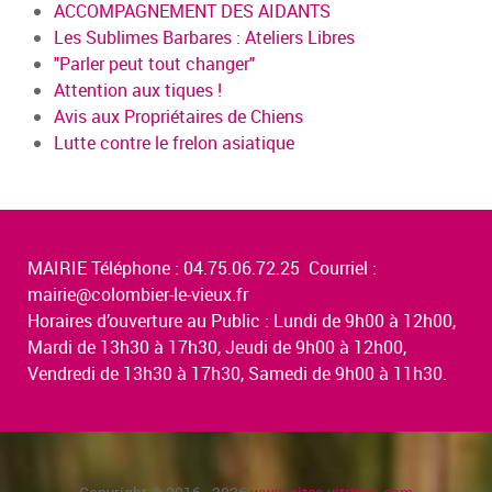
ACCOMPAGNEMENT DES AIDANTS
Les Sublimes Barbares : Ateliers Libres
"Parler peut tout changer"
Attention aux tiques !
Avis aux Propriétaires de Chiens
Lutte contre le frelon asiatique
MAIRIE Téléphone : 04.75.06.72.25 Courriel :
mairie@colombier-le-vieux.fr
Horaires d’ouverture au Public : Lundi de 9h00 à 12h00,
Mardi de 13h30 à 17h30, Jeudi de 9h00 à 12h00,
Vendredi de 13h30 à 17h30, Samedi de 9h00 à 11h30.