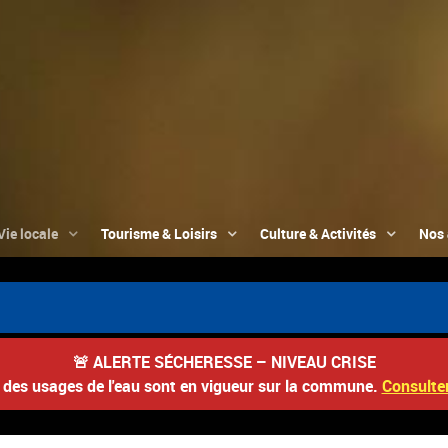
Vie locale
Tourisme & Loisirs
Culture & Activités
Nos 
🚨
ALERTE SÉCHERESSE – NIVEAU CRISE
s des usages de l'eau sont en vigueur sur la commune.
Consulter