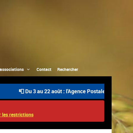
associations
Contact
Rechercher
📮 Du 3 au 22 août : l'Agence Postale Communale est o
 les restrictions