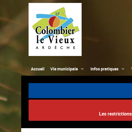
Accueil
Vie municipale
Infos pratiques
Les restriction