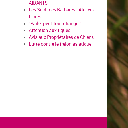
AIDANTS
Les Sublimes Barbares : Ateliers
Libres
"Parler peut tout changer"
Attention aux tiques !
Avis aux Propriétaires de Chiens
Lutte contre le frelon asiatique
en savoir plus