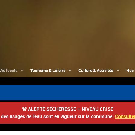
Vie locale
Tourisme & Loisirs
Culture & Activités
Nos 
🚨
ALERTE SÉCHERESSE – NIVEAU CRISE
s des usages de l'eau sont en vigueur sur la commune.
Consulter