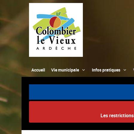
Accueil
Vie municipale
Infos pratiques
Les restriction