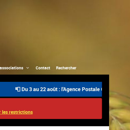
associations
Contact
Rechercher
📮 Du 3 au 22 août : l'Agence Postale Communale est ou
 les restrictions