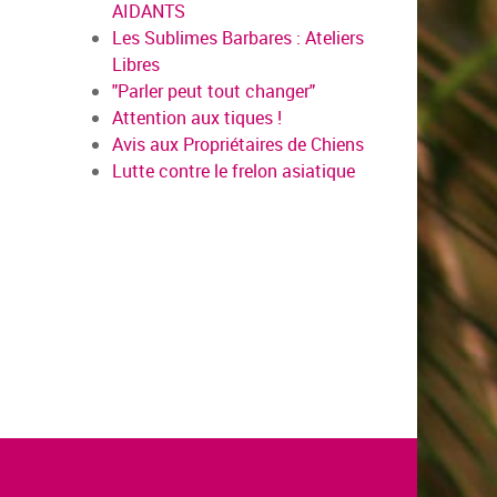
AIDANTS
Les Sublimes Barbares : Ateliers
Libres
"Parler peut tout changer"
Attention aux tiques !
Avis aux Propriétaires de Chiens
Lutte contre le frelon asiatique
en savoir plus