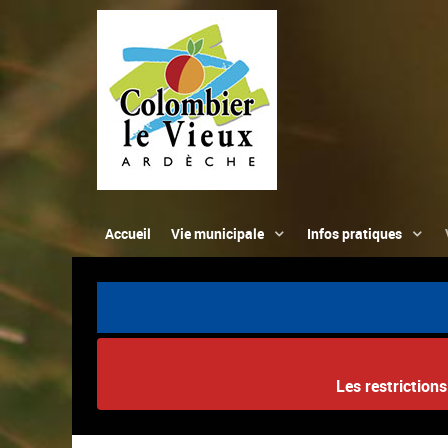
Accueil
Vie municipale
Infos pratiques
Les restriction