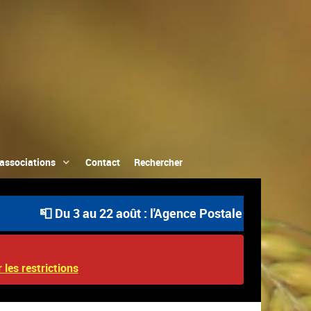
associations
Contact
Rechercher
📮 Du 3 au 22 août : l'Agence Postale Communale est ouv
 les restrictions