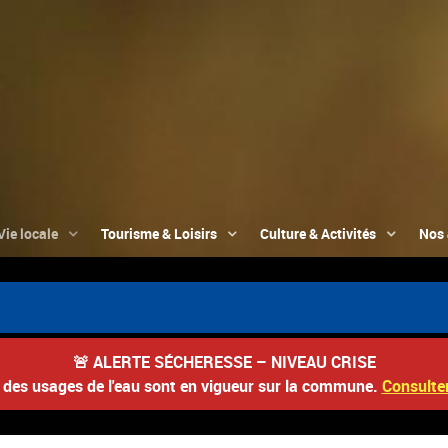
Vie locale
Tourisme & Loisirs
Culture & Activités
Nos 
🚨
ALERTE SÉCHERESSE – NIVEAU CRISE
s des usages de l'eau sont en vigueur sur la commune.
Consulter