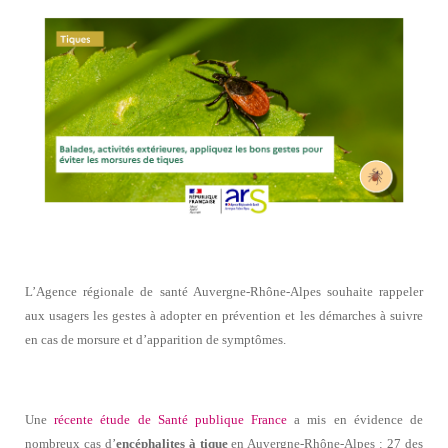
L’Agence régionale de santé Auvergne-Rhône-Alpes souhaite rappeler
aux usagers les gestes à adopter en prévention et les démarches à suivre
en cas de morsure et d’apparition de symptômes.
Une
récente étude de Santé publique France
a mis en évidence de
nombreux cas d’
encéphalites à tique
en Auvergne-Rhône-Alpes : 27 des