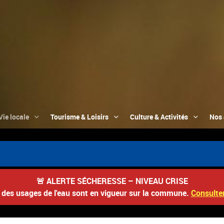
Vie locale
Tourisme & Loisirs
Culture & Activités
Nos 
🚨
ALERTE SÉCHERESSE – NIVEAU CRISE
s des usages de l'eau sont en vigueur sur la commune.
Consulter