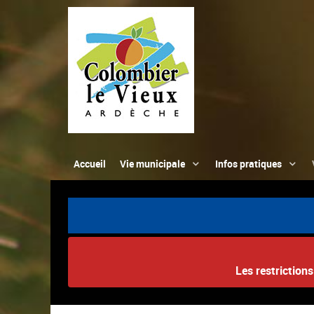
Accueil
Vie municipale
Infos pratiques
Les restriction