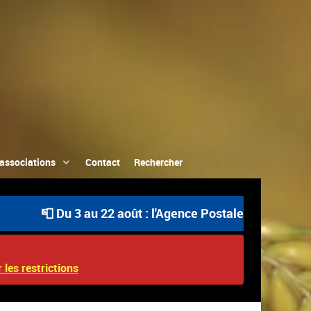
associations
Contact
Rechercher
📮 Du 3 au 22 août : l'Agence Postale Communale est 
 les restrictions