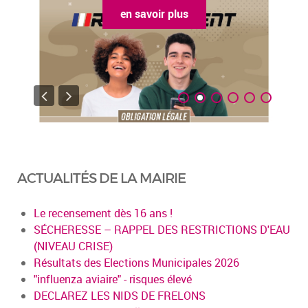
en savoir plus
ACTUALITÉS DE LA MAIRIE
Le recensement dès 16 ans !
SÉCHERESSE – RAPPEL DES RESTRICTIONS D'EAU
(NIVEAU CRISE)
Résultats des Elections Municipales 2026
"influenza aviaire" - risques élevé
DECLAREZ LES NIDS DE FRELONS