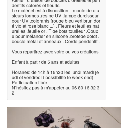
Atelier création de boucles d'oreilles et pen
dentifs colorés et fleuris.
Le matériel est à disposition : .moule de plu
sieurs formes .resine UV .lampe durcisseur
pour UV .colorants (rouge bleu vert brun dor
é violet rose blanc ...) . Fleurs et feuilles nat
urelles .feuille or . Tige bois touilleur .Coup
e pour mélanger en silicone .protege doigt .
boucle métal et anneaux . Corde pendentif .
..
Vous repartirez avec votre ou vos créations
Enfant à partir de 5 ans et adultes
Horaires: de 14h à 15h30 les lundi mardi je
udi et vendredi ( possibilité le week-end)
Participation libre
N’hésitez pas à m'appeler au 06 80 16 32 3
2