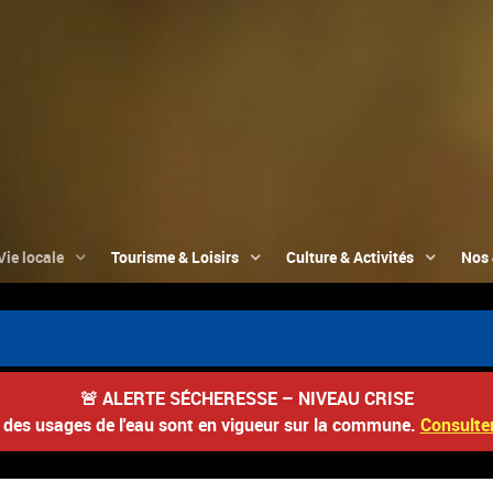
Vie locale
Tourisme & Loisirs
Culture & Activités
Nos 
🚨
ALERTE SÉCHERESSE – NIVEAU CRISE
s des usages de l'eau sont en vigueur sur la commune.
Consulter