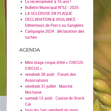
Le recensement à 16 ans !
Bulletin Municipal N°52 - 2025
LA SCLEROSE EN PLAQUE
DECLARATION & VIGILANCE -
Détenteurs de Porcs ou Sangliers
Campagne 2024 : déclaration des
ruches
AGENDA
Mini-stage cirque d'été « CIRCUS-
CIRCUS »
vendredi 28 août : Forum des
Associations
vendredi 31 juillet : Marché
Nocturne
samedi 15 août : Course de Stock
Car
tous les 1ers vendredi du mois :