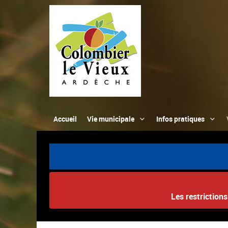
Accueil
Vie municipale
Infos pratiques
Les restriction