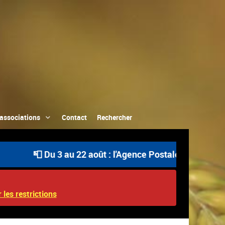
associations
Contact
Rechercher
📮 Du 3 au 22 août : l'Agence Postale Communale est ouve
 les restrictions