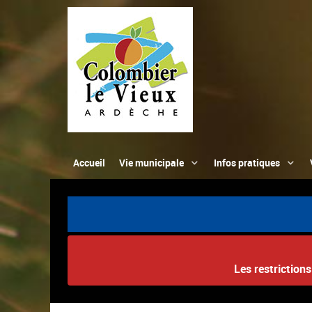
Accueil
Vie municipale
Infos pratiques
Les restriction