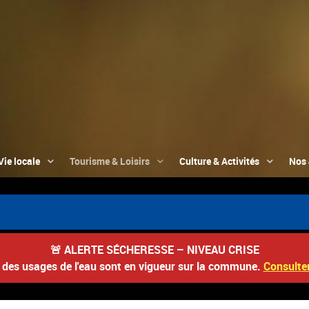
Vie locale
Tourisme & Loisirs
Culture & Activités
Nos 
🚨
ALERTE SÉCHERESSE – NIVEAU CRISE
s des usages de l'eau sont en vigueur sur la commune.
Consulter