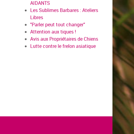
AIDANTS
Les Sublimes Barbares : Ateliers
Libres
"Parler peut tout changer"
Attention aux tiques !
Avis aux Propriétaires de Chiens
Lutte contre le frelon asiatique