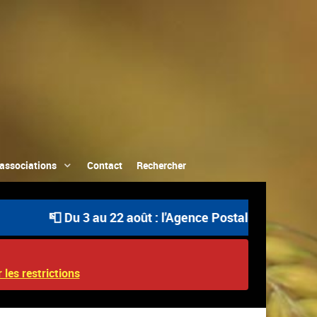
associations
Contact
Rechercher
📮 Du 3 au 22 août : l'Agence Postale Communale est o
 les restrictions