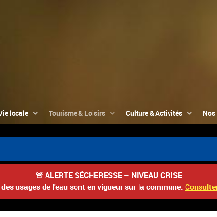
Vie locale
Tourisme & Loisirs
Culture & Activités
Nos 
🚨
ALERTE SÉCHERESSE – NIVEAU CRISE
s des usages de l'eau sont en vigueur sur la commune.
Consulter