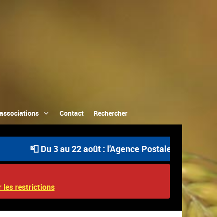
associations
Contact
Rechercher
📮 Du 3 au 22 août : l'Agence Postale Communale est ou
 les restrictions