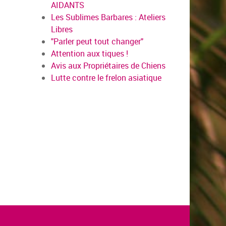
AIDANTS
Les Sublimes Barbares : Ateliers
Libres
"Parler peut tout changer"
Attention aux tiques !
Avis aux Propriétaires de Chiens
Lutte contre le frelon asiatique