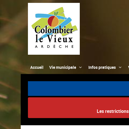
Accueil
Vie municipale
Infos pratiques
Les restriction