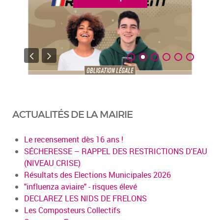
ACTUALITÉS DE LA MAIRIE
Le recensement dès 16 ans !
SÉCHERESSE – RAPPEL DES RESTRICTIONS D'EAU
(NIVEAU CRISE)
Résultats des Elections Municipales 2026
"influenza aviaire" - risques élevé
DECLAREZ LES NIDS DE FRELONS
Les Composteurs Collectifs