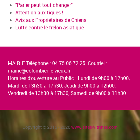
"Parler peut tout changer"
Attention aux tiques !
Avis aux Propriétaires de Chiens
Lutte contre le frelon asiatique
MAIRIE Téléphone : 04.75.06.72.25 Courriel :
mairie@colombier-le-vieux.fr
Horaires d’ouverture au Public : Lundi de 9h00 à 12h00,
Mardi de 13h30 à 17h30, Jeudi de 9h00 à 12h00,
Vendredi de 13h30 à 17h30, Samedi de 9h00 à 11h30.
Copyright © 2016 - 2026
www.sites-vitrines.com