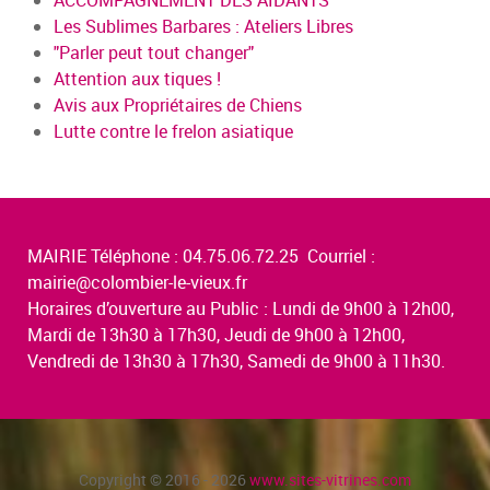
Les Sublimes Barbares : Ateliers Libres
"Parler peut tout changer"
Attention aux tiques !
Avis aux Propriétaires de Chiens
Lutte contre le frelon asiatique
MAIRIE Téléphone : 04.75.06.72.25 Courriel :
mairie@colombier-le-vieux.fr
Horaires d’ouverture au Public : Lundi de 9h00 à 12h00,
Mardi de 13h30 à 17h30, Jeudi de 9h00 à 12h00,
Vendredi de 13h30 à 17h30, Samedi de 9h00 à 11h30.
Copyright © 2016 - 2026
www.sites-vitrines.com