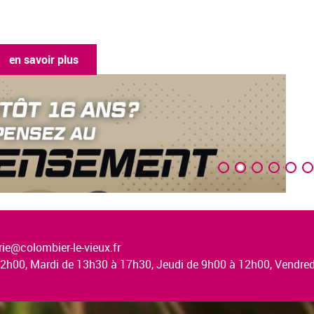
en savoir plus
ie@colombier-le-vieux.fr
à 12h00, Mardi de 13h30 à 17h30, Jeudi de 9h00 à 12h00, Vendr