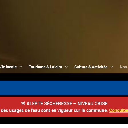
Vie locale
Tourisme & Loisirs
Culture & Activités
Nos 
📮 
🚨
ALERTE SÉCHERESSE – NIVEAU CRISE
s des usages de l'eau sont en vigueur sur la commune.
Consulter