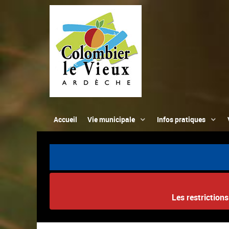
Accueil
Vie municipale
Infos pratiques
Les restriction