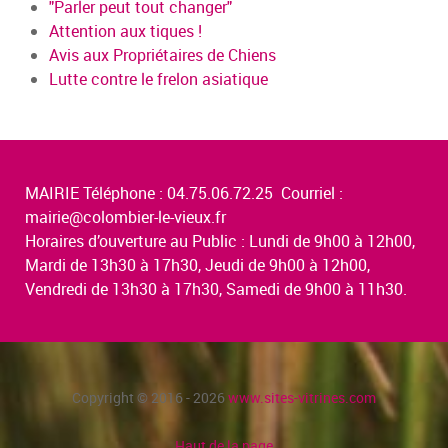
"Parler peut tout changer"
Attention aux tiques !
Avis aux Propriétaires de Chiens
Lutte contre le frelon asiatique
MAIRIE Téléphone : 04.75.06.72.25 Courriel :
mairie@colombier-le-vieux.fr
Horaires d’ouverture au Public : Lundi de 9h00 à 12h00,
Mardi de 13h30 à 17h30, Jeudi de 9h00 à 12h00,
Vendredi de 13h30 à 17h30, Samedi de 9h00 à 11h30.
Copyright © 2016 - 2026
www.sites-vitrines.com
Haut de la page