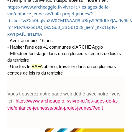
- R
https://www.archeagglo.fr/vivre-ici/les-ages-de-la-
vie/enfance-jeunesse/bafa-projet-jeunes/?
fbclid=IwZXh0bgNhZW0CMTAAAR3jdBgsSPCRdLkYJAaRy9lc
m1PEKY0s-6dUOJDs5Gu0_33GbT028_aem_Kkx1LgIv-
xWFpAfUia1EmA
- Avoir au moins 16 ans
- Habiter l’une des 41 communes d’ARCHE Agglo
- Effectuer ton stage dans un ou plusieurs centres de loisirs
du territoire
- Une fois le
BAFA
obtenu, travailler dans un ou plusieurs
centres de loisirs du territoire
Vous trouverez notre page web dédié avec notre flyers
ici :
https://www.archeagglo.fr/vivre-ici/les-ages-de-la-
vie/enfance-jeunesse/bafa-projet-jeunes/?edit