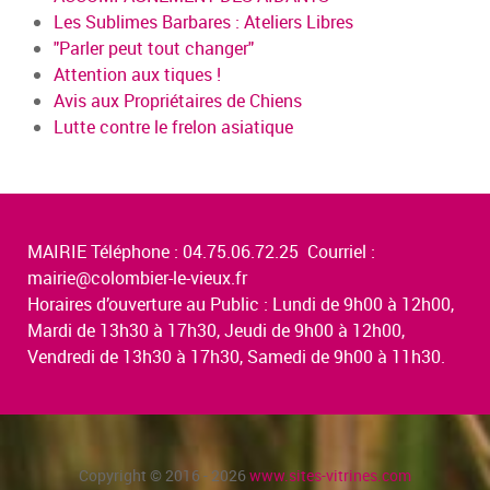
Les Sublimes Barbares : Ateliers Libres
"Parler peut tout changer"
Attention aux tiques !
Avis aux Propriétaires de Chiens
Lutte contre le frelon asiatique
MAIRIE Téléphone : 04.75.06.72.25 Courriel :
mairie@colombier-le-vieux.fr
Horaires d’ouverture au Public : Lundi de 9h00 à 12h00,
Mardi de 13h30 à 17h30, Jeudi de 9h00 à 12h00,
Vendredi de 13h30 à 17h30, Samedi de 9h00 à 11h30.
Copyright © 2016 - 2026
www.sites-vitrines.com