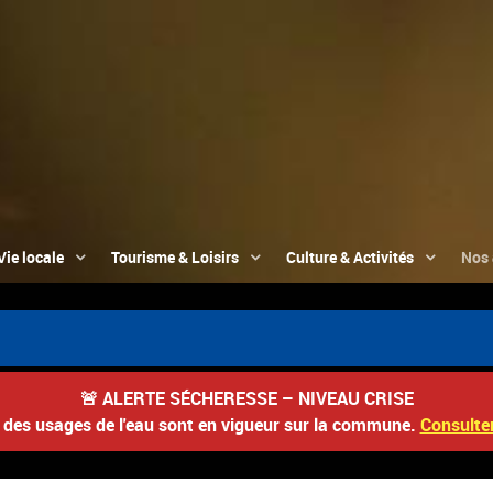
Vie locale
Tourisme & Loisirs
Culture & Activités
Nos 
📮
🚨
ALERTE SÉCHERESSE – NIVEAU CRISE
s des usages de l'eau sont en vigueur sur la commune.
Consulter