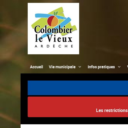
Accueil
Vie municipale
Infos pratiques
Les restriction