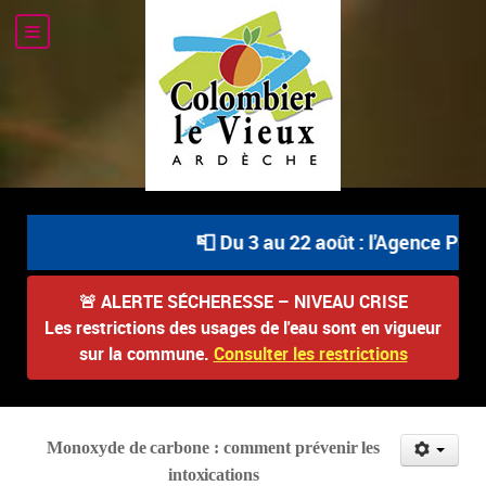
📮 Du 3 au 22 août : l'Agence Posta
🚨
ALERTE SÉCHERESSE – NIVEAU CRISE
Les restrictions des usages de l'eau sont en vigueur
sur la commune.
Consulter les restrictions
Monoxyde
de
carbone
:
comment
prévenir
les
intoxications