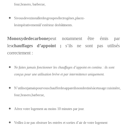
four,brasero, barbecue,
Sivousdevezinstallerdesgroupesélectrogènes,placez-
lesimpérativementàl’extérieur des
bâtiments.
Monoxyde
de
carbone
peut notamment être émis par
les
chauffages
d
’appoint
;
s’ils ne sont pas utilisés
correctement :
Ne faites jamais fonctionner les chauffages d’appoint en continu : ils sont
conçus pour une utilisation brève et par intermittence uniquement.
N’utilisezjamaispourvouschaufferdesappareilsnondestinésàcetusage:cuisinière,
four,brasero,barbecue,
Aérez votre logement au moins 10 minutes par jour.
Veillez à ne pas obstruer les entrées et sorties d’air de votre logement