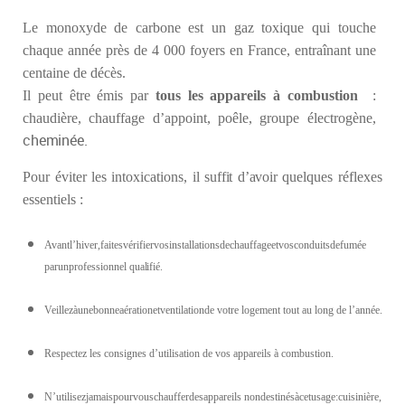
Le monoxyde de carbone est un gaz toxique qui touche
chaque année près de 4 000 foyers en France, entraînant une
centaine de décès.
Il peut être émis par
tous les appareils à combustion
:
chaudière, chauffage d’appoint, poêle, groupe électrogène,
cheminée.
Pour
éviter
les
intoxications,
il suffit d’avoir
quelques réflexes
essentiels :
Avantl’hiver,faitesvérifiervosinstallationsdechauffageetvosconduitsdefumée
parunprofessionnel
qualifié.
Veillezàunebonneaérationetventilationde votre logement tout au long de l’année.
Respectez les consignes d’utilisation de vos appareils à combustion.
N’utilisezjamaispourvouschaufferdesappareils nondestinésàcetusage:cuisinière,