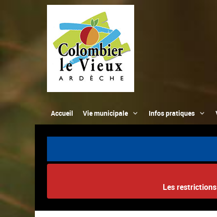
Accueil
Vie municipale
Infos pratiques
Les restriction