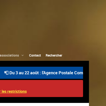
associations
Contact
Rechercher
 au 22 août : l'Agence Postale Communale est ouverte un
 les restrictions