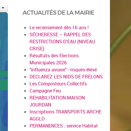
ACTUALITÉS DE LA MAIRIE
Le recensement dès 16 ans !
SÉCHERESSE – RAPPEL DES
RESTRICTIONS D'EAU (NIVEAU
CRISE)
Résultats des Elections
Municipales 2026
"influenza aviaire" - risques élevé
DECLAREZ LES NIDS DE FRELONS
Les Composteurs Collectifs
Campagne Feu
REHABILITATION MAISON
JOURDAN
Inscriptions TRANSPORTS ARCHE
AGGLO
PERMANENCES : service Habitat