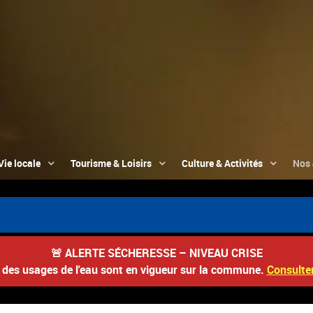
Vie locale
Tourisme & Loisirs
Culture & Activités
Nos 
📮 Du 3
🚨
ALERTE SÉCHERESSE – NIVEAU CRISE
s des usages de l'eau sont en vigueur sur la commune.
Consulter