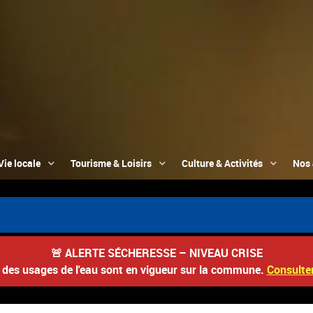
Vie locale
Tourisme & Loisirs
Culture & Activités
Nos 
📮 Du 3 
🚨
ALERTE SÉCHERESSE – NIVEAU CRISE
s des usages de l'eau sont en vigueur sur la commune.
Consulter