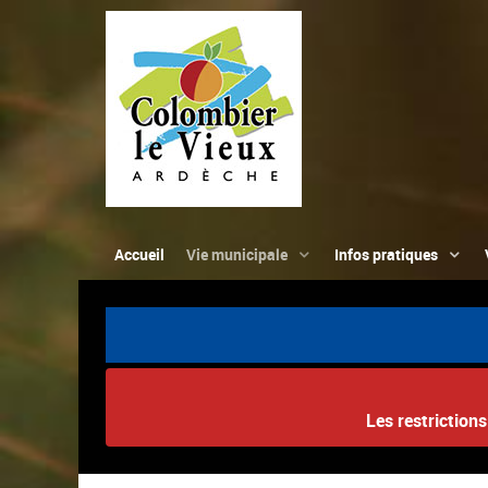
Accueil
Vie municipale
Infos pratiques
Les restriction