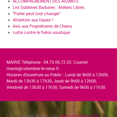
ACCOMPAGNEMENT DES AIDANTS
Les Sublimes Barbares : Ateliers Libres
"Parler peut tout changer"
Attention aux tiques !
Avis aux Propriétaires de Chiens
Lutte contre le frelon asiatique
MAIRIE Téléphone : 04.75.06.72.25 Courriel :
mairie@colombier-le-vieux.fr
Horaires d’ouverture au Public : Lundi de 9h00 à 12h00,
Mardi de 13h30 à 17h30, Jeudi de 9h00 à 12h00,
Vendredi de 13h30 à 17h30, Samedi de 9h00 à 11h30.
Copyright © 2016 - 2026
www.sites-vitrines.com