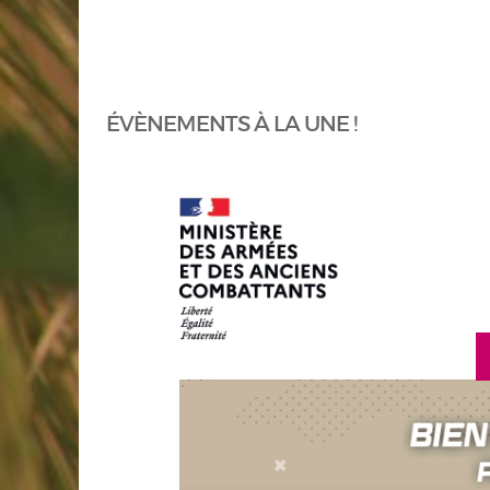
ÉVÈNEMENTS À LA UNE !
 savoir plus