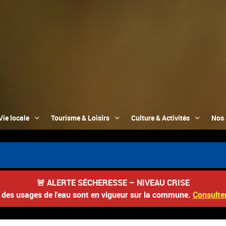
Vie locale
Tourisme & Loisirs
Culture & Activités
Nos 
📮 D
🚨
ALERTE SÉCHERESSE – NIVEAU CRISE
s des usages de l'eau sont en vigueur sur la commune.
Consulter