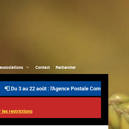
associations
Contact
Rechercher
u 3 au 22 août : l'Agence Postale Communale est ouverte
 les restrictions