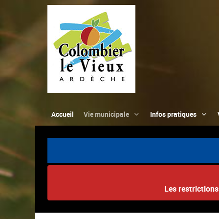
Accueil
Vie municipale
Infos pratiques
Les restriction