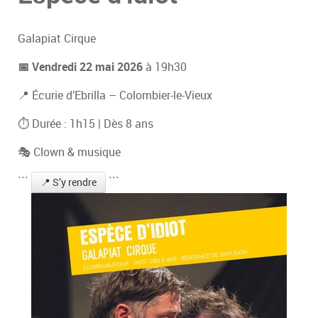
Galapiat Cirque
📅 Vendredi 22 mai 2026
à 19h30
📍 Écurie d’Ebrilla – Colombier-le-Vieux
⏱ Durée : 1h15 | Dès 8 ans
🎭 Clown & musique
```
```
📍 S’y rendre