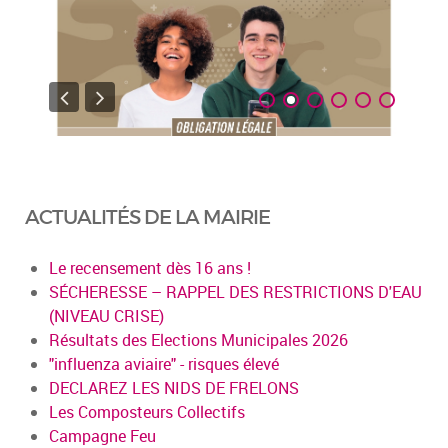
ACTUALITÉS DE LA MAIRIE
Le recensement dès 16 ans !
SÉCHERESSE – RAPPEL DES RESTRICTIONS D'EAU
(NIVEAU CRISE)
Résultats des Elections Municipales 2026
"influenza aviaire" - risques élevé
DECLAREZ LES NIDS DE FRELONS
Les Composteurs Collectifs
Campagne Feu