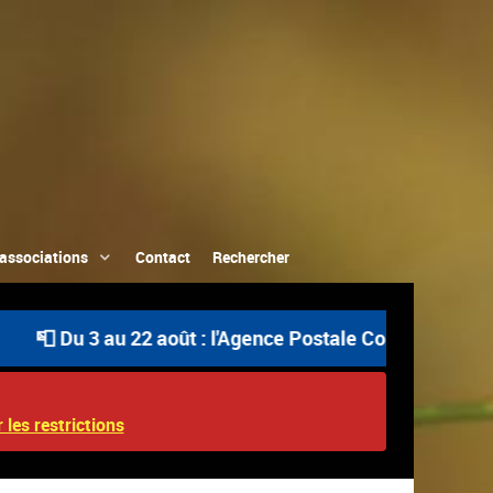
associations
Contact
Rechercher
Du 3 au 22 août : l'Agence Postale Communale est ouvert
 les restrictions