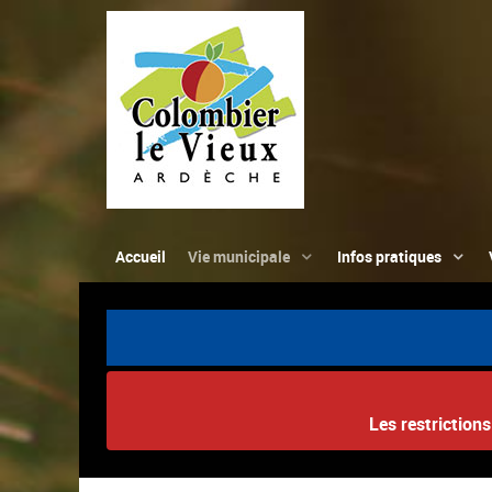
Accueil
Vie municipale
Infos pratiques
Les restriction