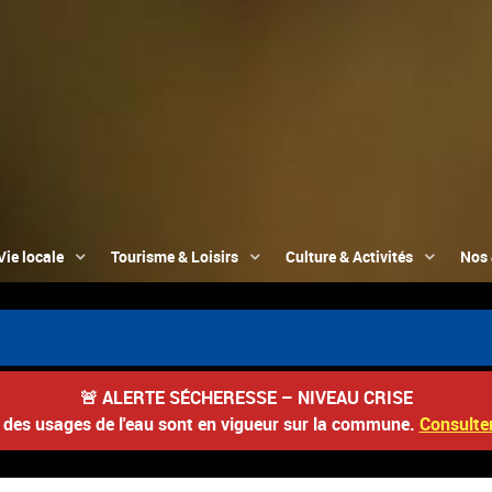
Vie locale
Tourisme & Loisirs
Culture & Activités
Nos 
📮 
🚨
ALERTE SÉCHERESSE – NIVEAU CRISE
s des usages de l'eau sont en vigueur sur la commune.
Consulter