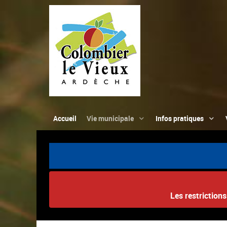
Accueil
Vie municipale
Infos pratiques
Les restriction