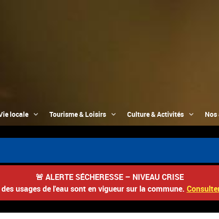
Vie locale
Tourisme & Loisirs
Culture & Activités
Nos 
📮
🚨
ALERTE SÉCHERESSE – NIVEAU CRISE
s des usages de l'eau sont en vigueur sur la commune.
Consulter