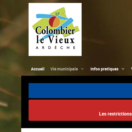
Accueil
Vie municipale
Infos pratiques
Les restriction