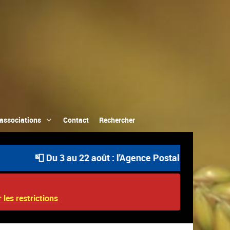
associations
Contact
Rechercher
📮 Du 3 au 22 août : l'Agence Postale Communale est 
 les restrictions