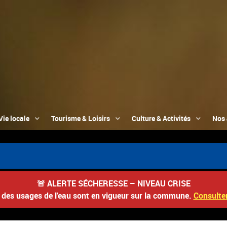
Vie locale
Tourisme & Loisirs
Culture & Activités
Nos 
🚨
ALERTE SÉCHERESSE – NIVEAU CRISE
s des usages de l'eau sont en vigueur sur la commune.
Consulter