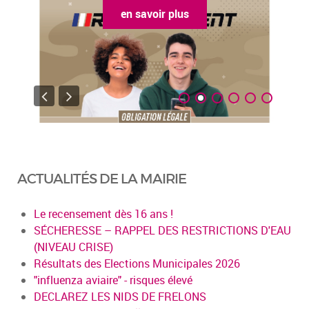
en savoir plus
ACTUALITÉS DE LA MAIRIE
Le recensement dès 16 ans !
SÉCHERESSE – RAPPEL DES RESTRICTIONS D'EAU
(NIVEAU CRISE)
Résultats des Elections Municipales 2026
"influenza aviaire" - risques élevé
DECLAREZ LES NIDS DE FRELONS