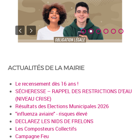
ACTUALITÉS DE LA MAIRIE
Le recensement dès 16 ans !
SÉCHERESSE – RAPPEL DES RESTRICTIONS D'EAU
(NIVEAU CRISE)
Résultats des Elections Municipales 2026
"influenza aviaire" - risques élevé
DECLAREZ LES NIDS DE FRELONS
Les Composteurs Collectifs
Campagne Feu