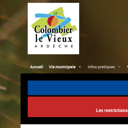
Accueil
Vie municipale
Infos pratiques
Les restriction