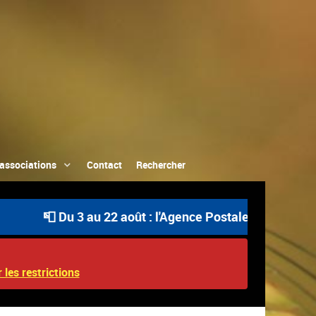
associations
Contact
Rechercher
📮 Du 3 au 22 août : l'Agence Postale Communale est o
 les restrictions