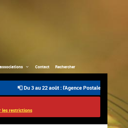
associations
Contact
Rechercher
📮 Du 3 au 22 août : l'Agence Postale Communale est o
 les restrictions