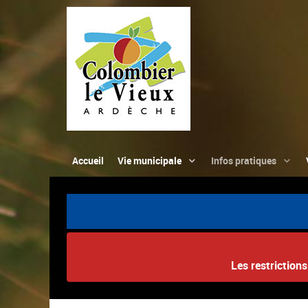
Accueil
Vie municipale
Infos pratiques
Les restriction