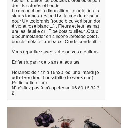
Atelier création de boucles d'oreilles et pen
dentifs colorés et fleuris.
Le matériel est à disposition : .moule de plu
sieurs formes .resine UV .lampe durcisseur
pour UV .colorants (rouge bleu vert brun dor
é violet rose blanc ...) . Fleurs et feuilles nat
urelles .feuille or . Tige bois touilleur .Coup
e pour mélanger en silicone .protege doigt .
boucle métal et anneaux . Corde pendentif .
..
Vous repartirez avec votre ou vos créations
Enfant à partir de 5 ans et adultes
Horaires: de 14h à 15h30 les lundi mardi je
udi et vendredi ( possibilité le week-end)
Participation libre
N’hésitez pas à m'appeler au 06 80 16 32 3
2